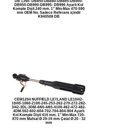
DB 1390- DB850-DB880-DB885-DB900-
DB950-DB990-DB995- DB996 Ayarlı Kol
Komple Dişli 240 mm. 1" Min-Max 470-590
mm OEM No. Sadece Referans içindir
K940508 DB
CEM1204 NUFFIELD LEYLAND LE10/42-
10/45-1060-2100-245-253-262-270-272-282-
3/42-3DL-3DM-4/60-4/65-4100-462-472-482-
4DM-502-602-604-702-704-804-904 Ayarlı
Kol Komple Dişli 410 mm. 1" Min-Max 720-
870 mm Mafsal Ø 29-19 mm Çatal Ø 20 - 32
mm