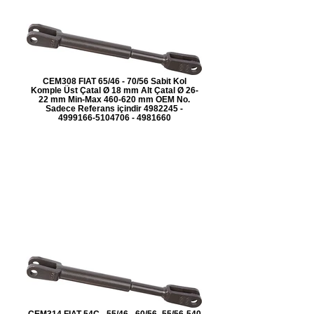
CEM308 FIAT 65/46 - 70/56 Sabit Kol
Komple Üst Çatal Ø 18 mm Alt Çatal Ø 26-
22 mm Min-Max 460-620 mm OEM No.
Sadece Referans içindir 4982245 -
4999166-5104706 - 4981660
CEM314 FIAT 54C - 55/46 - 60/56 -55/56-540