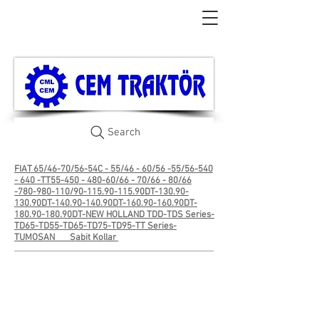
Search
FIAT 65/46-70/56
-54C - 55/46 - 60/56 -55/56-540
- 640 -TT55-450 - 480-60/66 - 70/66 - 80/66
-780-980-110/90-115.90-115.90DT-130.90-
130.90DT-140.90-140.90DT-160.90-160.90DT-
180.90-180.90DT-NEW HOLLAND TDD-TDS Series-
TD65-TD55-TD65-TD75-TD95-TT Series-
TUMOSAN
Sabit Kollar