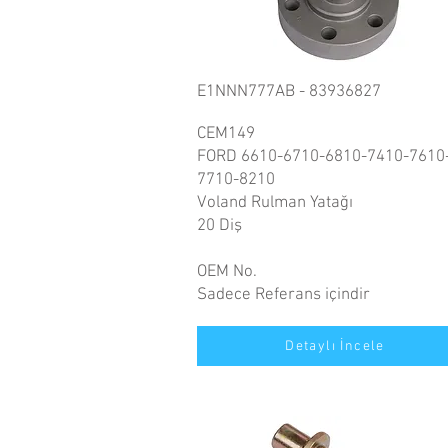
E1NNN777AB - 83936827
CEM149
FORD 6610-6710-6810-7410-7610
7710-8210
Voland Rulman Yatağı
20 Diş
OEM No.
Sadece Referans içindir
Detaylı İncele