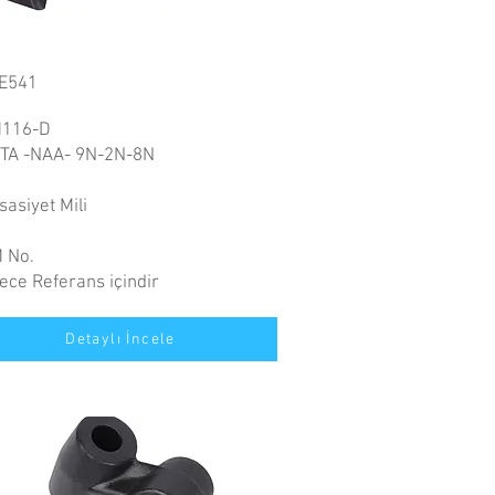
E541
116-D
TA -NAA- 9N-2N-8N
asiyet Mili
 No.
ece Referans içindir
Detaylı İncele