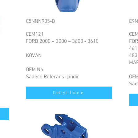
C5NNN905-B
E9
CEM121
CEM
FORD 2000 – 3000 – 3600 - 3610
FOR
461
KOVAN
483
MA
OEM No.
Sadece Referans içindir
OEM
Sad
Detaylı İncele