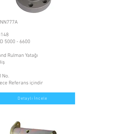
NNN777A
148
D 5000 - 6600
and Rulman Yatağı
Diş
 No.
ece Referans içindir
Detaylı İncele