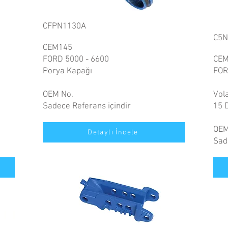
CFPN1130A
C5
CEM145
FORD 5000 - 6600
CEM
Porya Kapağı
FOR
OEM No.
Vol
Sadece Referans içindir
15 
OEM
Detaylı İncele
Sad