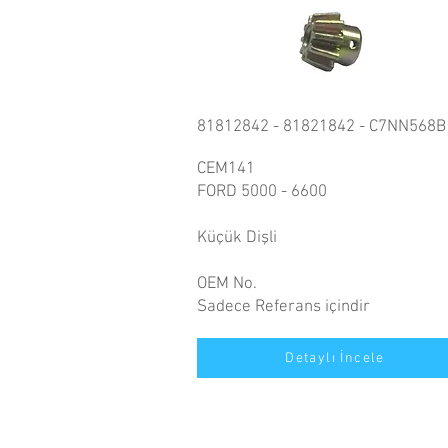
81812842 - 81821842 - C7NN568B
CEM141
FORD 5000 - 6600
Küçük Dişli
OEM No.
Sadece Referans içindir
Detaylı İncele