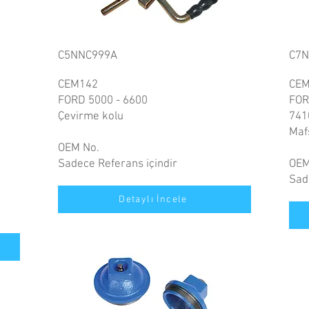
C5NNC999A
C7N
CEM142
CEM
FORD 5000 - 6600
FOR
Çevirme kolu
741
Maf
OEM No.
Sadece Referans içindir
OEM
Sad
Detaylı İncele