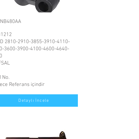
NNB480AA
1212
D 2810-2910-3855-3910-4110-
0-3600-3900-4100-4600-4640-
0
FSAL
 No.
ece Referans içindir
Detaylı İncele