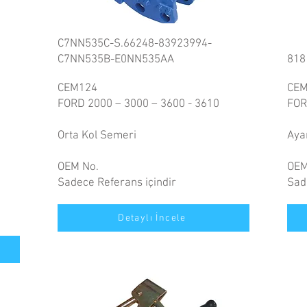
C7NN535C-S.66248-83923994-
C7NN535B-E0NN535AA
818
CEM124
CEM
FORD 2000 – 3000 – 3600 - 3610
FOR
Orta Kol Semeri
Ayar
OEM No.
OEM
Sadece Referans içindir
Sad
Detaylı İncele