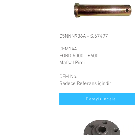
C5NNN936A - S.67497
CEM144
FORD 5000 - 6600
Mafsal Pimi
OEM No.
Sadece Referans içindir
Detaylı İncele