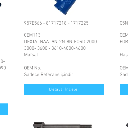
2
957E566 - 81717218 - 1717225
C5N
CEM113
CEM
-
DEXTA -NAA- 9N-2N-8N-FORD 2000 –
FOR
F
3000- 3600 - 3610-4000-4600
Mafsal
Has
90-
090
OEM No.
OEM
Sadece Referans içindir
Sad
Detaylı İncele