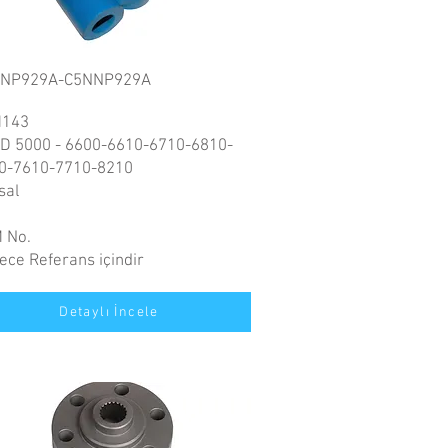
NP929A-C5NNP929A
143
D 5000 - 6600-6610-6710-6810-
0-7610-7710-8210
sal
 No.
ece Referans içindir
Detaylı İncele