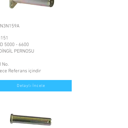
NN3N159A
151
D 5000 - 6600
DİNGİL PERNOSU
 No.
ece Referans içindir
Detaylı İncele