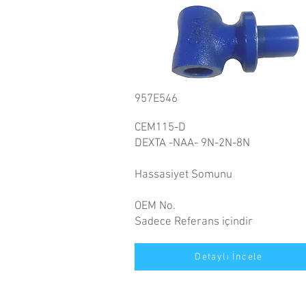
957E546
CEM115-D
DEXTA -NAA- 9N-2N-8N
Hassasiyet Somunu
OEM No.
Sadece Referans içindir
Detaylı İncele