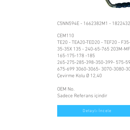
C5NN594E - 1662382M1 - 182243
CEM110
TE20 - TEA20-TED20 - TEF20 - F35
35-35X 135 - 240-65-765 203M-M
165-175-178 -185
265-275-285-398-350-399- 575-5
675-699 3060-3065- 3070-3080-3
Çevirme Kolu Ø 12,40
OEM No.
Sadece Referans içindir
Detaylı İncele