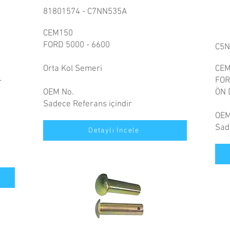
81801574 - C7NN535A
CEM150
FORD 5000 - 6600
C5
Orta Kol Semeri
CEM
-
FOR
OEM No.
ÖN 
Sadece Referans içindir
OEM
Sad
Detaylı İncele