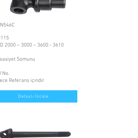
N546C
115
D 2000 – 3000 – 3600 - 3610
sasiyet Somunu
 No.
ece Referans içindir
Detaylı İncele