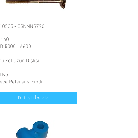
10535 - C5NNN579C
140
D 5000 - 6600
lı kol Uzun Dişlisi
 No.
ece Referans içindir
Detaylı İncele