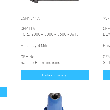
C5NN541A
957
CEM116
CEM
FORD 2000 – 3000 – 3600 - 3610
DEX
Hassasiyet Mili
Hass
OEM No.
OEM
Sadece Referans içindir
Sad
Detaylı İncele