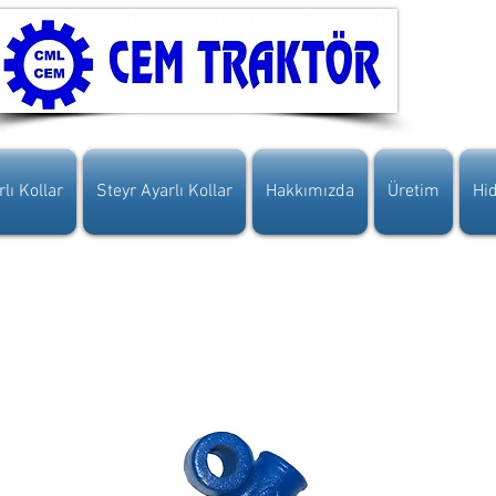
lı Kollar
Steyr Ayarlı Kollar
Hakkımızda
Üretim
Hid