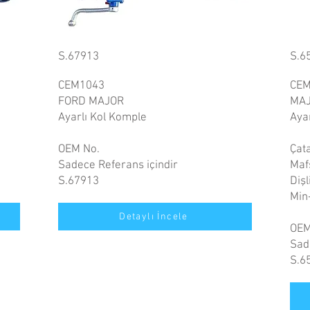
S.67913
S.6
CEM1043
CEM
FORD MAJOR
MA
Ayarlı Kol Komple
Aya
OEM No.
Çat
Sadece Referans içindir
Maf
S.67913
Diş
Min
Detaylı İncele
OEM
Sad
S.6