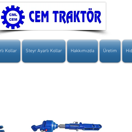
lı Kollar
Steyr Ayarlı Kollar
Hakkımızda
Üretim
Hid