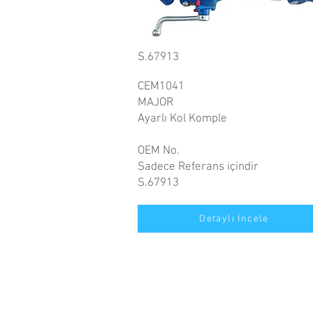
S.67913
CEM1041
MAJOR
Ayarlı Kol Komple
OEM No.
Sadece Referans içindir
S.67913
Detaylı İncele