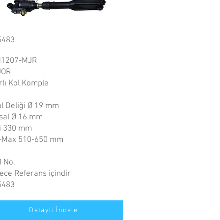
5483
1207-MJR
JOR
rlı Kol Komple
al Deliği Ø 19 mm
sal Ø 16 mm
li 330 mm
-Max 510-650 mm
 No.
ece Referans içindir
5483
Detaylı İncele