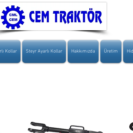
lı Kollar
Steyr Ayarlı Kollar
Hakkımızda
Üretim
Hid