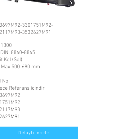
3697M92-3301751M92-
2117M93-3532627M91
1300
DINI 8860-8865
t Kol (Sol)
-Max 500-680 mm
 No.
ece Referans içindir
3697M92
1751M92
2117M93
2627M91
Detaylı İncele