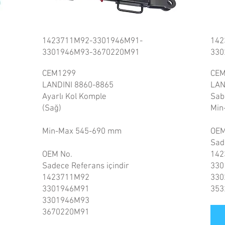
1423711M92-3301946M91-
142
3301946M93-3670220M91
330
CEM1299
CEM
LANDINI 8860-8865
LAN
Ayarlı Kol Komple
Sabi
(Sağ)
Min
Min-Max 545-690 mm
OEM
Sad
OEM No.
142
Sadece Referans içindir
330
1423711M92
330
3301946M91
353
3301946M93
3670220M91