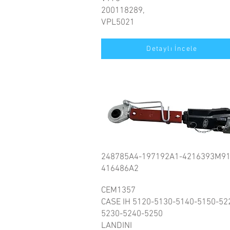
200118289,
VPL5021
Detaylı İncele
248785A4-197192A1-4216393M91
416486A2
CEM1357
CASE IH 5120-5130-5140-5150-52
5230-5240-5250
LANDINI