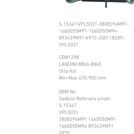
S.15347-VPL5031-3808294M91-
1660050M91-1660050M94-
893439M91-V970-200118289-
VPL5021
CEM1298
LANDINI 8860-8865
Orta Kol
Min-Max 670-950 mm
OEM No.
Sadece Referans içindir
S.15347
VPL5031
3808294M91 1660050M91
1660050M94 893439M91
V970