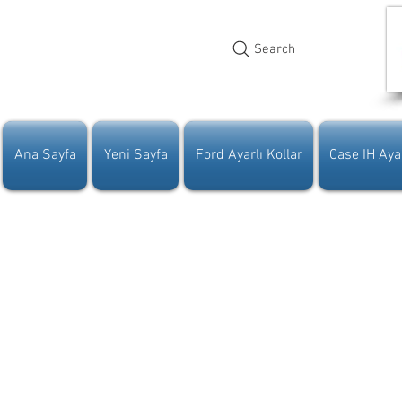
Search
Ana Sayfa
Yeni Sayfa
Ford Ayarlı Kollar
Case IH Ayar