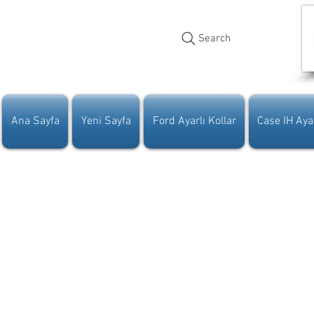
Search
Ana Sayfa
Yeni Sayfa
Ford Ayarlı Kollar
Case IH Ayar