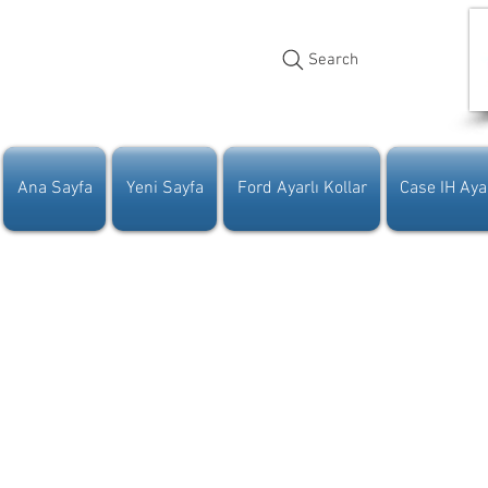
Search
Ana Sayfa
Yeni Sayfa
Ford Ayarlı Kollar
Case IH Ayar